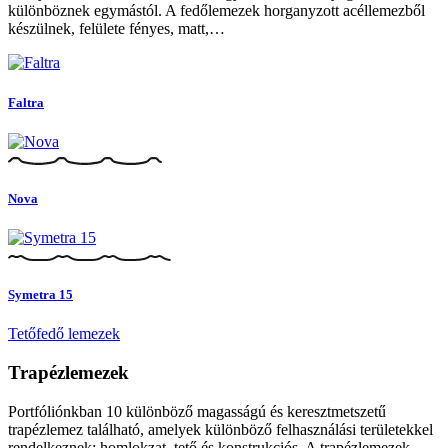
különböznek egymástól. A fedőlemezek horganyzott acéllemezből
készülnek, felülete fényes, matt,…
Faltra
Nova
Symetra 15
Tetőfedő lemezek
Trapézlemezek
Portfóliónkban 10 különböző magasságú és keresztmetszetű
trapézlemez található, amelyek különböző felhasználási területekkel
rendelkeznek: homlokzat, tető és konstrukciós. A trapézlemezek