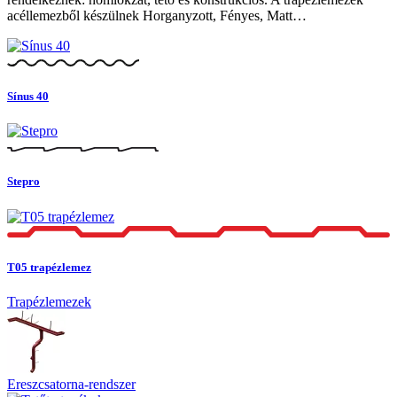
acéllemezből készülnek Horganyzott, Fényes, Matt…
Sínus 40
Stepro
T05 trapézlemez
Trapézlemezek
Ereszcsatorna-rendszer