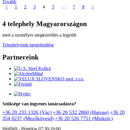
Tovább
<
1
2
3
4
5
…
7
8
>
4 telephely Magyarországon
mert a személyes megközelítés a legjobb
Telephelyeink megjelenítése
Partnereink
Szüksége van ingyenes tanácsadásra?
+36 20 233 1326 (Vác)
+36 20 532 2860 (Hatvan)
+36 20
354 0237 (Mezőkövesd)
+36 20 526 7751 (Miskolc)
Hétfőtől - Péntekig 07:30-16:00