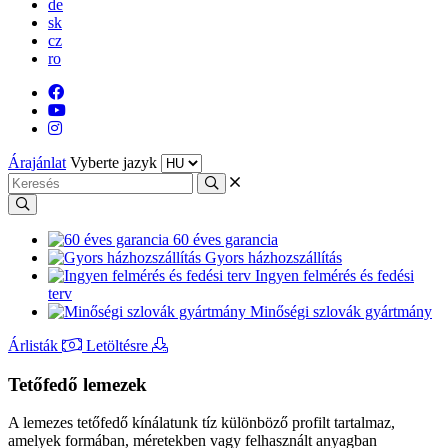
de
sk
cz
ro
Árajánlat
Vyberte jazyk
60 éves garancia
Gyors házhozszállítás
Ingyen felmérés és fedési
terv
Minőségi szlovák gyártmány
Árlisták
Letöltésre
Tetőfedő lemezek
A lemezes tetőfedő kínálatunk tíz különböző profilt tartalmaz,
amelyek formában, méretekben vagy felhasznált anyagban