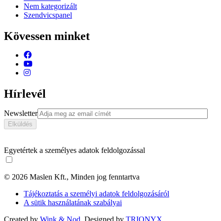
Nem kategorizált
Szendvicspanel
Kövessen minket
Hírlevél
Newsletter
Egyetértek a személyes adatok feldolgozással
© 2026 Maslen Kft., Minden jog fenntartva
Tájékoztatás a személyi adatok feldolgozásáról
A sütik használatának szabályai
Created by
Wink & Nod
, Designed by
TRIONYX