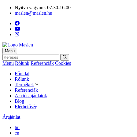
Nyitva vagyunk 07:30-16:00
maslen@maslen.hu
Menu
Menu
Rólunk
Referenciák
Cookies
Főoldal
Rólunk
Termékek
Referenciák
Akciós ajánlatok
Blog
Elérhetőség
Árajánlat
hu
en