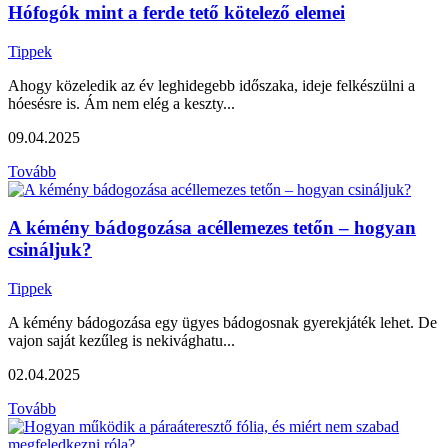
Hófogók mint a ferde tető kötelező elemei
Tippek
Ahogy közeledik az év leghidegebb időszaka, ideje felkészülni a
hóesésre is. Ám nem elég a keszty...
09.04.2025
Tovább
A kémény bádogozása acéllemezes tetőn – hogyan
csináljuk?
Tippek
A kémény bádogozása egy ügyes bádogosnak gyerekjáték lehet. De
vajon saját kezűleg is nekivághatu...
02.04.2025
Tovább