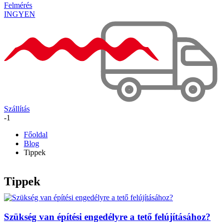
Felmérés
INGYEN
Szállítás
-1
Főoldal
Blog
Tippek
Tippek
Szükség van építési engedélyre a tető felújításához?