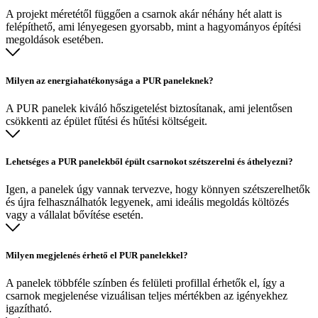
A projekt méretétől függően a csarnok akár néhány hét alatt is
felépíthető, ami lényegesen gyorsabb, mint a hagyományos építési
megoldások esetében.
Milyen az energiahatékonysága a PUR paneleknek?
A PUR panelek kiváló hőszigetelést biztosítanak, ami jelentősen
csökkenti az épület fűtési és hűtési költségeit.
Lehetséges a PUR panelekből épült csarnokot szétszerelni és áthelyezni?
Igen, a panelek úgy vannak tervezve, hogy könnyen szétszerelhetők
és újra felhasználhatók legyenek, ami ideális megoldás költözés
vagy a vállalat bővítése esetén.
Milyen megjelenés érhető el PUR panelekkel?
A panelek többféle színben és felületi profillal érhetők el, így a
csarnok megjelenése vizuálisan teljes mértékben az igényekhez
igazítható.