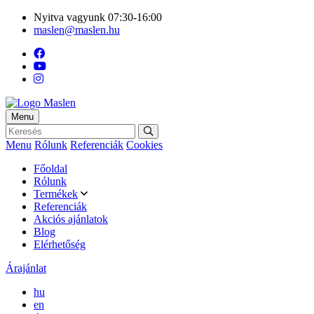
Nyitva vagyunk 07:30-16:00
maslen@maslen.hu
Menu
Menu
Rólunk
Referenciák
Cookies
Főoldal
Rólunk
Termékek
Referenciák
Akciós ajánlatok
Blog
Elérhetőség
Árajánlat
hu
en