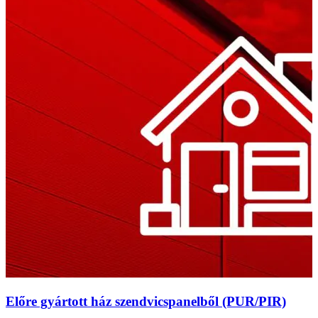
Előre gyártott ház szendvicspanelből (PUR/PIR)