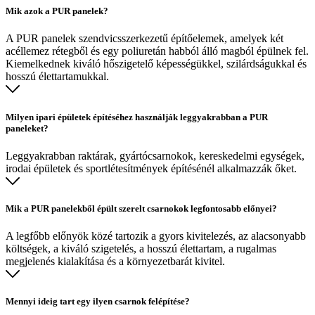
Mik azok a PUR panelek?
A PUR panelek szendvicsszerkezetű építőelemek, amelyek két
acéllemez rétegből és egy poliuretán habból álló magból épülnek fel.
Kiemelkednek kiváló hőszigetelő képességükkel, szilárdságukkal és
hosszú élettartamukkal.
Milyen ipari épületek építéséhez használják leggyakrabban a PUR
paneleket?
Leggyakrabban raktárak, gyártócsarnokok, kereskedelmi egységek,
irodai épületek és sportlétesítmények építésénél alkalmazzák őket.
Mik a PUR panelekből épült szerelt csarnokok legfontosabb előnyei?
A legfőbb előnyök közé tartozik a gyors kivitelezés, az alacsonyabb
költségek, a kiváló szigetelés, a hosszú élettartam, a rugalmas
megjelenés kialakítása és a környezetbarát kivitel.
Mennyi ideig tart egy ilyen csarnok felépítése?