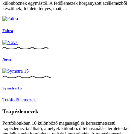
különböznek egymástól. A fedőlemezek horganyzott acéllemezből
készülnek, felülete fényes, matt,…
Faltra
Nova
Symetra 15
Tetőfedő lemezek
Trapézlemezek
Portfóliónkban 10 különböző magasságú és keresztmetszetű
trapézlemez található, amelyek különböző felhasználási területekkel
rendelkeznek: homlokzat, tető és konstrukciós. A trapézlemezek