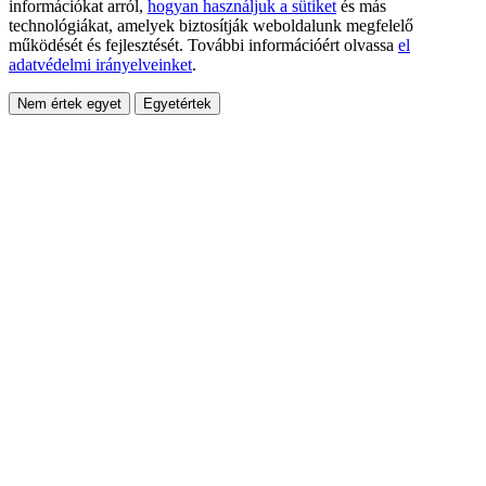
információkat arról,
hogyan használjuk a sütiket
és más
technológiákat, amelyek biztosítják weboldalunk megfelelő
működését és fejlesztését. További információért olvassa
el
adatvédelmi irányelveinket
.
Nem értek egyet
Egyetértek