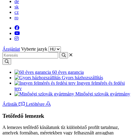
de
sk
cz
ro
Árajánlat
Vyberte jazyk
60 éves garancia
Gyors házhozszállítás
Ingyen felmérés és fedési
terv
Minőségi szlovák gyártmány
Árlisták
Letöltésre
Tetőfedő lemezek
A lemezes tetőfedő kínálatunk tíz különböző profilt tartalmaz,
amelyek formában, méretekben vagy felhasznált anyagban