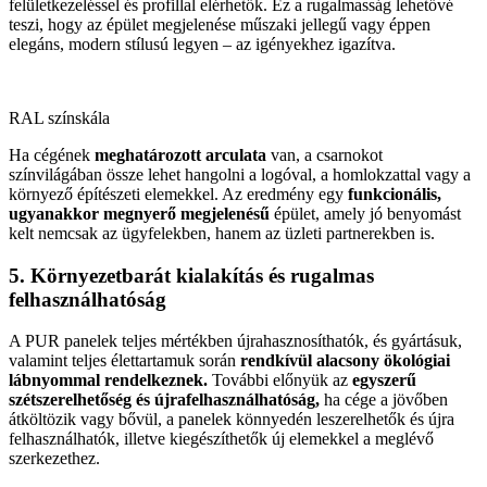
felületkezeléssel és profillal elérhetők. Ez a rugalmasság lehetővé
teszi, hogy az épület megjelenése műszaki jellegű vagy éppen
elegáns, modern stílusú legyen – az igényekhez igazítva.
RAL színskála
Ha cégének
meghatározott arculata
van, a csarnokot
színvilágában össze lehet hangolni a logóval, a homlokzattal vagy a
környező építészeti elemekkel. Az eredmény egy
funkcionális,
ugyanakkor megnyerő megjelenésű
épület, amely jó benyomást
kelt nemcsak az ügyfelekben, hanem az üzleti partnerekben is.
5. Környezetbarát kialakítás és rugalmas
felhasználhatóság
A PUR panelek teljes mértékben újrahasznosíthatók, és gyártásuk,
valamint teljes élettartamuk során
rendkívül alacsony ökológiai
lábnyommal rendelkeznek.
További előnyük az
egyszerű
szétszerelhetőség és újrafelhasználhatóság,
ha cége a jövőben
átköltözik vagy bővül, a panelek könnyedén leszerelhetők és újra
felhasználhatók, illetve kiegészíthetők új elemekkel a meglévő
szerkezethez.