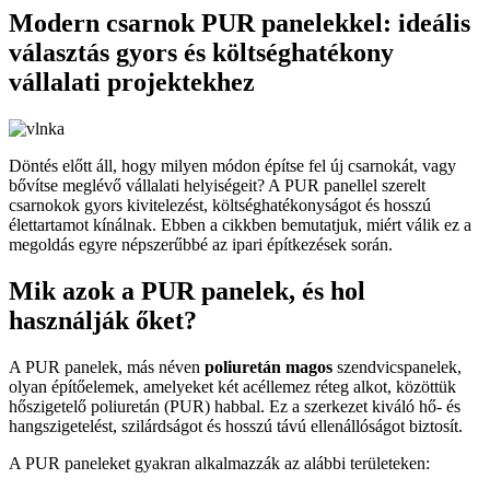
Modern csarnok PUR panelekkel: ideális
választás gyors és költséghatékony
vállalati projektekhez
Döntés előtt áll, hogy milyen módon építse fel új csarnokát, vagy
bővítse meglévő vállalati helyiségeit? A PUR panellel szerelt
csarnokok gyors kivitelezést, költséghatékonyságot és hosszú
élettartamot kínálnak. Ebben a cikkben bemutatjuk, miért válik ez a
megoldás egyre népszerűbbé az ipari építkezések során.
Mik azok a PUR panelek, és hol
használják őket?
A PUR panelek, más néven
poliuretán magos
szendvicspanelek,
olyan építőelemek, amelyeket két acéllemez réteg alkot, közöttük
hőszigetelő poliuretán (PUR) habbal. Ez a szerkezet kiváló hő- és
hangszigetelést, szilárdságot és hosszú távú ellenállóságot biztosít.
A PUR paneleket gyakran alkalmazzák az alábbi területeken: