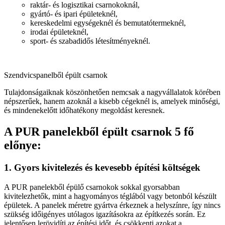
raktár- és logisztikai csarnokoknál,
gyártó- és ipari épületeknél,
kereskedelmi egységeknél és bemutatótermeknél,
irodai épületeknél,
sport- és szabadidős létesítményeknél.
Szendvicspanelből épült csarnok
Tulajdonságaiknak köszönhetően nemcsak a nagyvállalatok körében
népszerűek, hanem azoknál a kisebb cégeknél is, amelyek minőségi,
és mindenekelőtt időhatékony megoldást keresnek.
A PUR panelekből épült csarnok 5 fő
előnye:
1. Gyors kivitelezés és kevesebb építési költségek
A PUR panelekből épülő csarnokok sokkal gyorsabban
kivitelezhetők, mint a hagyományos téglából vagy betonból készült
épületek. A panelek méretre gyártva érkeznek a helyszínre, így nincs
szükség időigényes utólagos igazításokra az építkezés során. Ez
jelentősen lerövidíti az építési időt, és csökkenti azokat a