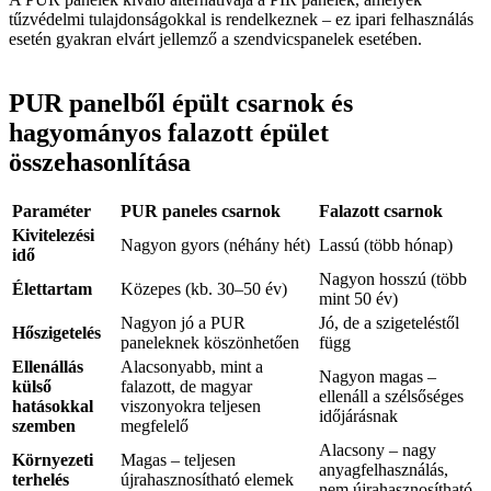
tűzvédelmi tulajdonságokkal is rendelkeznek – ez ipari felhasználás
esetén gyakran elvárt jellemző a szendvicspanelek esetében.
PUR panelből épült csarnok és
hagyományos falazott épület
összehasonlítása
Paraméter
PUR paneles csarnok
Falazott csarnok
Kivitelezési
Nagyon gyors (néhány hét)
Lassú (több hónap)
idő
Nagyon hosszú (több
Élettartam
Közepes (kb. 30–50 év)
mint 50 év)
Nagyon jó a PUR
Jó, de a szigeteléstől
Hőszigetelés
paneleknek köszönhetően
függ
Ellenállás
Alacsonyabb, mint a
Nagyon magas –
külső
falazott, de magyar
ellenáll a szélsőséges
hatásokkal
viszonyokra teljesen
időjárásnak
szemben
megfelelő
Alacsony – nagy
Környezeti
Magas – teljesen
anyagfelhasználás,
terhelés
újrahasznosítható elemek
nem újrahasznosítható