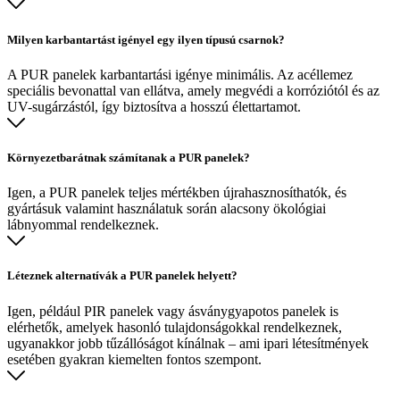
Milyen karbantartást igényel egy ilyen típusú csarnok?
A PUR panelek karbantartási igénye minimális. Az acéllemez
speciális bevonattal van ellátva, amely megvédi a korróziótól és az
UV-sugárzástól, így biztosítva a hosszú élettartamot.
Környezetbarátnak számítanak a PUR panelek?
Igen, a PUR panelek teljes mértékben újrahasznosíthatók, és
gyártásuk valamint használatuk során alacsony ökológiai
lábnyommal rendelkeznek.
Léteznek alternatívák a PUR panelek helyett?
Igen, például PIR panelek vagy ásványgyapotos panelek is
elérhetők, amelyek hasonló tulajdonságokkal rendelkeznek,
ugyanakkor jobb tűzállóságot kínálnak – ami ipari létesítmények
esetében gyakran kiemelten fontos szempont.