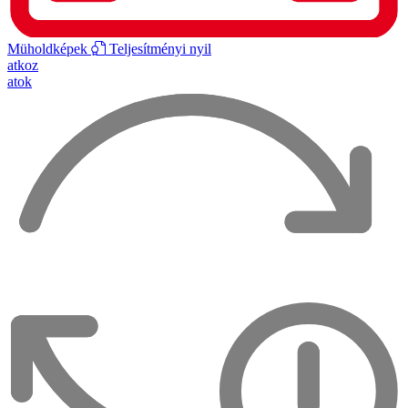
Müholdképek
Teljesítményi nyil
atkoz
atok