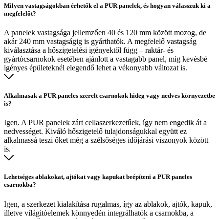
Milyen vastagságokban érhetők el a PUR panelek, és hogyan válasszuk ki a
megfelelőt?
A panelek vastagsága jellemzően 40 és 120 mm között mozog, de
akár 240 mm vastagságig is gyárthatók. A megfelelő vastagság
kiválasztása a hőszigetelési igényektől függ – raktár- és
gyártócsarnokok esetében ajánlott a vastagabb panel, míg kevésbé
igényes épületeknél elegendő lehet a vékonyabb változat is.
Alkalmasak a PUR paneles szerelt csarnokok hideg vagy nedves környezetbe
is?
Igen. A PUR panelek zárt cellaszerkezetűek, így nem engedik át a
nedvességet. Kiváló hőszigetelő tulajdonságukkal együtt ez
alkalmassá teszi őket még a szélsőséges időjárási viszonyok között
is.
Lehetséges ablakokat, ajtókat vagy kapukat beépíteni a PUR paneles
csarnokba?
Igen, a szerkezet kialakítása rugalmas, így az ablakok, ajtók, kapuk,
illetve világítóelemek könnyedén integrálhatók a csarnokba, a