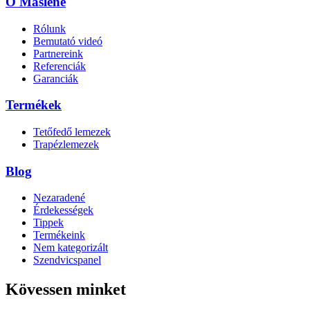
O Maslene
Rólunk
Bemutató videó
Partnereink
Referenciák
Garanciák
Termékek
Tetőfedő lemezek
Trapézlemezek
Blog
Nezaradené
Érdekességek
Tippek
Termékeink
Nem kategorizált
Szendvicspanel
Kövessen minket