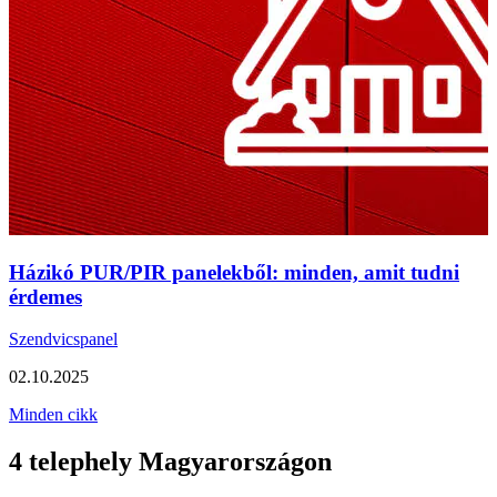
Házikó PUR/PIR panelekből: minden, amit tudni
érdemes
Szendvicspanel
02.10.2025
Minden cikk
4 telephely Magyarországon