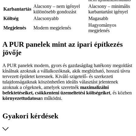
Alacsony – nem igényel
Alacsony – minimális
Karbantartás
különösebb gondozást
karbantartást igényel
Költség
Alacsonyabb
Magasabb
Hagyományos
Megjelenés
Modern megjelenés
megjelenés
A PUR panelek mint az ipari építkezés
jövője
A PUR panelek modern, gyors és gazdaságilag hatékony megoldást
kínálnak azoknak a vállalkozóknak, akik megbízható, hosszú távra
tervezett épületet keresnek. Kiváló szigetelő- és szerkezeti
tulajdonságaiknak köszönhetően ideális választást jelentenek
azoknak a cégeknek, amelyek szeretnék
maximalizálni
befektetéseiket, csökkenteni üzemeltetési költségeiket
, és közben
környezettudatosa
n működni.
Gyakori kérdések