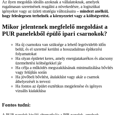
Az ilyen megoldás ideális azoknak a vállalatoknak, amelyek
rugalmasan szeretnének reagálni a növekedésre, a logisztikai
igényekre vagy az üzleti stratégia változásaira
– mindezt anélkül,
hogy feleslegesen terhelnék a környezetet vagy a költségvetést.
Mikor jelentenek megfelelő megoldást a
PUR panelekből épülő ipari csarnokok?
Ha új csarnokra van szüksége a lehető legrövidebb időn
belül, és el szeretné kerülni a hosszadalmas építkezési
folyamatokat
Ha olyan épületet keres, amely energiatakarékos és alacsony
üzemeltetési költségekkel jár
Ha célja a működés megszakításának minimalizálása bővítés
vagy felújítás során
Ha jövőbeli bővítést, átalakítást vagy akár a csarnok
áthelyezését is tervezi
Ha fontos az épület esztétikus megjelenése és igényes
vizuális kialakítása
Fontos tudni:
A PUR panelek kiváló alternatívája a
PIR panelek
, amelyek