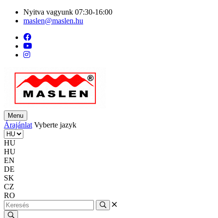
Nyitva vagyunk 07:30-16:00
maslen@maslen.hu
Menu
Árajánlat
Vyberte jazyk
HU
HU
EN
DE
SK
CZ
RO