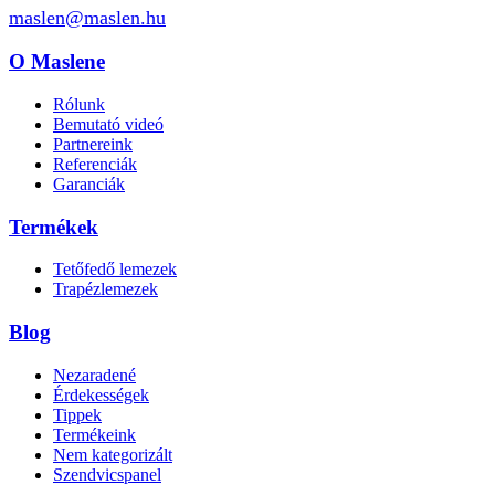
maslen@maslen.hu
O Maslene
Rólunk
Bemutató videó
Partnereink
Referenciák
Garanciák
Termékek
Tetőfedő lemezek
Trapézlemezek
Blog
Nezaradené
Érdekességek
Tippek
Termékeink
Nem kategorizált
Szendvicspanel