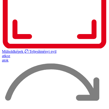
Müholdképek
Teljesítményi nyil
atkoz
atok