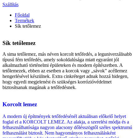
Szállítás
Főoldal
Termékek
Sík tetőlemez
Sík tetőlemez
A sima tetőlemez, más néven korcolt tetőfedés, a leguniverzálisabb
típusú fém tetőfedés, amely sokoldalúsága miatt egyaránt jól
alkalmazható történelmi épületeken és modern építészetben. A
tetőlemezek, ebben az esetben a korcok vagy „sávok” acéllemez
hengerlésével készülnek. Extra cinkréteget adnak hozzá hidegen,
hogy egyedi megjelenést és szükséges korrózióvédelmet
biztosítsanak magának a tetőfedésnek.
Korcolt lemez
A modern új építmények tetőfedésénél aktuálisan előkelő helyet
foglal el a KORCOLT LEMEZ. Az alakja, a szerelési módja és a
felhasználhatósága nagyon alacsony dőlésszögtől széles spektrumú
felhasználást biztosít. Nem hagyományos felhasználásként