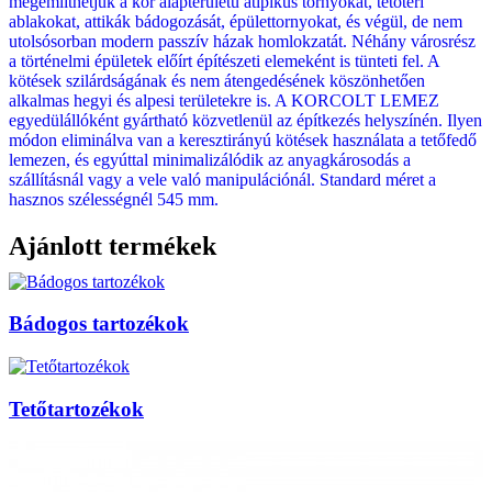
megemlíthetjük a kör alapterületű atipikus tornyokat, tetőtéri
ablakokat, attikák bádogozását, épülettornyokat, és végül, de nem
utolsósorban modern passzív házak homlokzatát. Néhány városrész
a történelmi épületek előírt építészeti elemeként is tünteti fel. A
kötések szilárdságának és nem átengedésének köszönhetően
alkalmas hegyi és alpesi területekre is. A KORCOLT LEMEZ
egyedülállóként gyártható közvetlenül az építkezés helyszínén. Ilyen
módon eliminálva van a keresztirányú kötések használata a tetőfedő
lemezen, és egyúttal minimalizálódik az anyagkárosodás a
szállításnál vagy a vele való manipulációnál. Standard méret a
hasznos szélességnél 545 mm.
Ajánlott termékek
Bádogos tartozékok
Tetőtartozékok