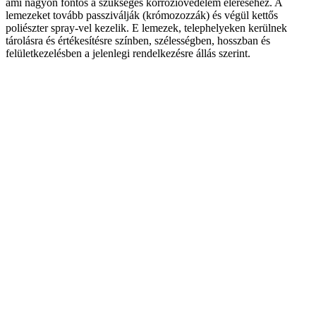
ami nagyon fontos a szükséges korrózióvédelem eléréséhez. A
lemezeket tovább passziválják (krómozozzák) és végül kettős
poliészter spray-vel kezelik. E lemezek, telephelyeken kerülnek
tárolásra és értékesítésre színben, szélességben, hosszban és
felületkezelésben a jelenlegi rendelkezésre állás szerint.