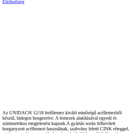
Elérhetőség
Az UNIDACH 12/18 fedőlemez kiváló minőségű acéllemezből
készül, hidegen hengerelve. A lemezek alakításával egyedi és
szimmetrikus megjelenést kapunk.A gyártás során felhevített
horganyzott acéllemezt használnak, szabvány feletti CINK réteggel,