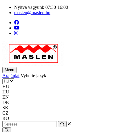
Nyitva vagyunk 07:30-16:00
maslen@maslen.hu
Menu
Árajánlat
Vyberte jazyk
HU
HU
EN
DE
SK
CZ
RO