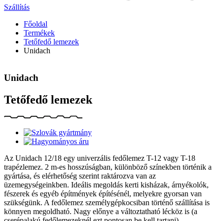
Szállítás
Főoldal
Termékek
Tetőfedő lemezek
Unidach
Unidach
Tetőfedő lemezek
Az Unidach 12/18 egy univerzális fedőlemez T-12 vagy T-18
trapézlemez. 2 m-es hosszúságban, különböző színekben történik a
gyártása, és elérhetőség szerint raktározva van az
üzemegységeinkben. Ideális megoldás kerti kisházak, árnyékolók,
fészerek és egyéb építmények építésénél, melyekre gyorsan van
szükségünk. A fedőlemez személygépkocsiban történő szállítása is
könnyen megoldható. Nagy előnye a változtatható lécköz is (a
cserépalakú fedőlemezeknél ezt pontosan be kell tartani).