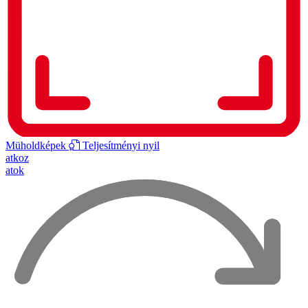
Müholdképek
Teljesítményi nyil
atkoz
atok