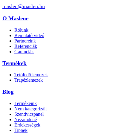
maslen@maslen.hu
O Maslene
Rólunk
Bemutató videó
Partnereink
Referenciák
Garanciák
Termékek
Tetőfedő lemezek
Trapézlemezek
Blog
Termékeink
Nem kategorizált
Szendvicspanel
Nezaradené
Érdekességek
Tippek