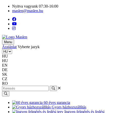
Nyitva vagyunk 07:30-16:00
maslen@maslen.hu
Menu
Árajánlat
Vyberte jazyk
HU
HU
EN
DE
SK
CZ
RO
60 éves garancia
Gyors házhozszállítás
Ingyen felmérés és fedési