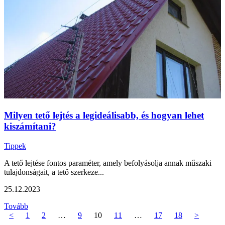
Milyen tető lejtés a legideálisabb, és hogyan lehet
kiszámítani?
Tippek
A tető lejtése fontos paraméter, amely befolyásolja annak műszaki
tulajdonságait, a tető szerkeze...
25.12.2023
Tovább
<
1
2
…
9
10
11
…
17
18
>