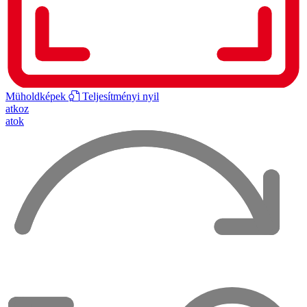
Müholdképek
Teljesítményi nyil
atkoz
atok