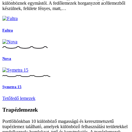
különböznek egymástól. A fedőlemezek horganyzott acéllemezből
készülnek, felülete fényes, matt,…
Faltra
Nova
Symetra 15
Tetőfedő lemezek
Trapézlemezek
Portfóliónkban 10 különböző magasságú és keresztmetszetű
trapézlemez található, amelyek különböző felhasználási területekkel
rendelkeznek: homlokzat, tető és konstrukciós. A trapézlemezek