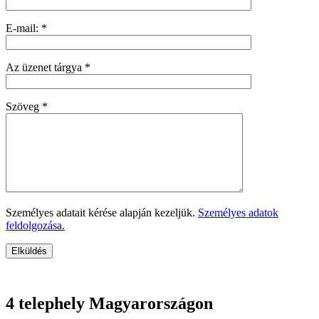
Martin - telephely
E-mail:
*
Michalovce - telephely
Nitra - telephely
Az üzenet tárgya
*
Nové Zámky - telephely
Podbrezová - telephely
Szöveg
*
Poprad - telephely
Prešov - telephely
Prievidza - telephely
Rimavská Sobota - telephely
Šahy - telephely
Személyes adatait kérése alapján kezeljük.
Személyes adatok
Senica - telephely
feldolgozása.
Štúrovo - telephely
Trenčín - telephely
Trnava - telephely
4 telephely Magyarországon
Veľký Krtíš - telephely