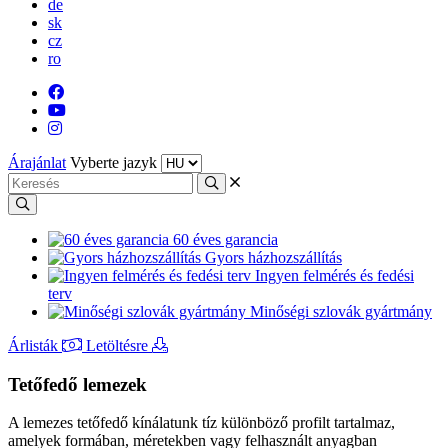
de
sk
cz
ro
Árajánlat
Vyberte jazyk
60 éves garancia
Gyors házhozszállítás
Ingyen felmérés és fedési
terv
Minőségi szlovák gyártmány
Árlisták
Letöltésre
Tetőfedő lemezek
A lemezes tetőfedő kínálatunk tíz különböző profilt tartalmaz,
amelyek formában, méretekben vagy felhasznált anyagban