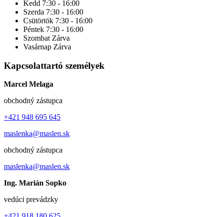
Kedd
7:30 - 16:00
Čečejovce - értékesítési képviselet
Szerda
7:30 - 16:00
Levice - értékesítési képviselet
Csütörtök
7:30 - 16:00
Péntek
7:30 - 16:00
Piešťany - értékesítési képviselet
Szombat
Zárva
Vasárnap
Zárva
Žarnovica - értékesítési képviselet
Kapcsolattartó személyek
Marcel Melaga
obchodný zástupca
+421 948 695 645
maslenka@maslen.sk
obchodný zástupca
maslenka@maslen.sk
Ing. Marián Sopko
vedúci prevádzky
+421 918 180 625