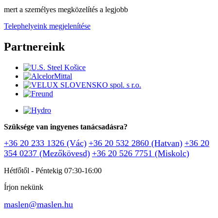
Žilina - telephely
mert a személyes megközelítés a legjobb
Zvolen - telephely
Telephelyeink megjelenítése
Borsod-Abaúj-Zemplén vármegye - értékesítési képviselet
Partnereink
Čečejovce - értékesítési képviselet
Levice - értékesítési képviselet
Piešťany - értékesítési képviselet
Žarnovica - értékesítési képviselet
Szüksége van ingyenes tanácsadásra?
+36 20 233 1326 (Vác)
+36 20 532 2860 (Hatvan)
+36 20
354 0237 (Mezőkövesd)
+36 20 526 7751 (Miskolc)
Hétfőtől - Péntekig 07:30-16:00
Írjon nekünk
maslen@maslen.hu