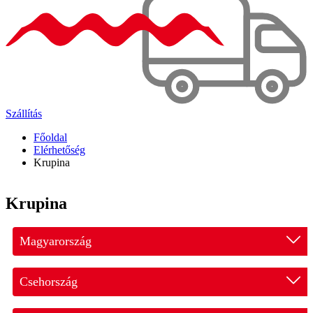
Szállítás
Főoldal
Elérhetőség
Krupina
Krupina
Magyarország
Hatvan - telephely
Csehország
Mezőkövesd - telephely