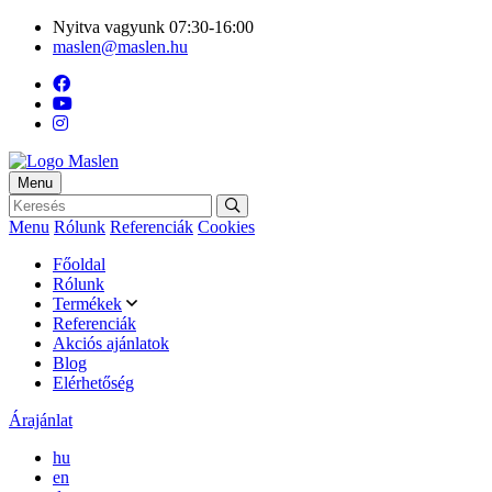
Nyitva vagyunk 07:30-16:00
maslen@maslen.hu
Menu
Menu
Rólunk
Referenciák
Cookies
Főoldal
Rólunk
Termékek
Referenciák
Akciós ajánlatok
Blog
Elérhetőség
Árajánlat
hu
en