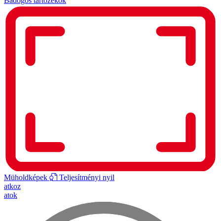
Bádogos tartozékok
Müholdképek
Teljesítményi nyil
atkoz
atok