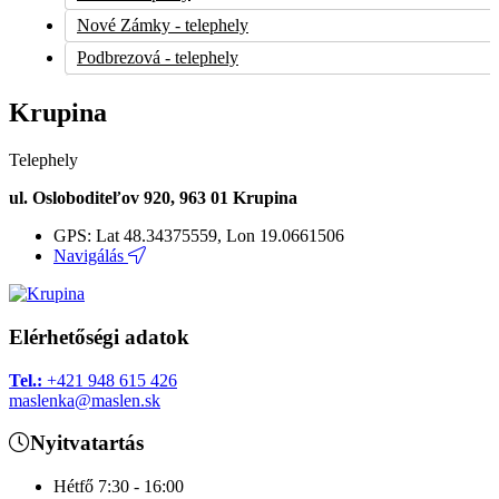
Nové Zámky - telephely
Podbrezová - telephely
Poprad - telephely
Krupina
Prešov - telephely
Prievidza - telephely
Telephely
Rimavská Sobota - telephely
ul. Osloboditeľov 920, 963 01 Krupina
Šahy - telephely
GPS:
Lat 48.34375559, Lon 19.0661506
Senica - telephely
Navigálás
Štúrovo - telephely
Trenčín - telephely
Elérhetőségi adatok
Trnava - telephely
Tel.:
+421 948 615 426
Veľký Krtíš - telephely
maslenka@maslen.sk
Žilina - telephely
Nyitvatartás
Zvolen - telephely
Borsod-Abaúj-Zemplén vármegye - értékesítési képviselet
Hétfő
7:30 - 16:00