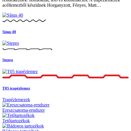
acéllemezből készülnek Horganyzott, Fényes, Matt…
Sínus 40
Stepro
T05 trapézlemez
Trapézlemezek
Ereszcsatorna-rendszer
Tetőtartozékok