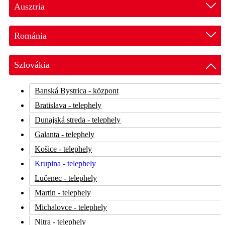
Miskolc - telephely
Brno - telephely
Ausztria
Vác - telephely
Jihlava - telephely
Heves vármegye - értékesítési képviselet
Zlín - telephely
Rakúsko - telephely
Románia
Jász-Nagykun-Szolnok vármegye - értékesítési képviselet
Zábřeh - értékesítési képviselet
Nógrád vármegye - értékesítési képviselet
Arad – Sanleani - telephely
Szlovákia
NĂDLAC - telephely
Timisoara - telephely
Banská Bystrica - központ
Bratislava - telephely
Dunajská streda - telephely
Galanta - telephely
Košice - telephely
Krupina - telephely
Lučenec - telephely
Martin - telephely
Michalovce - telephely
Nitra - telephely