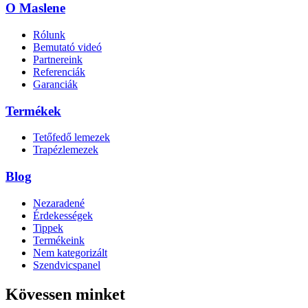
O Maslene
Rólunk
Bemutató videó
Partnereink
Referenciák
Garanciák
Termékek
Tetőfedő lemezek
Trapézlemezek
Blog
Nezaradené
Érdekességek
Tippek
Termékeink
Nem kategorizált
Szendvicspanel
Kövessen minket