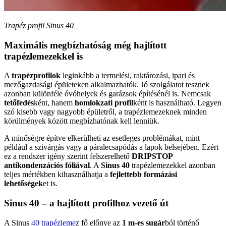
Trapéz profil Sinus 40
Maximális megbízhatóság még hajlított
trapézlemezekkel is
A
trapézprofilok
leginkább a termelési, raktározási, ipari és
mezőgazdasági épületeken alkalmazhatók. Jó szolgálatot tesznek
azonban különféle óvóhelyek és garázsok építésénél is. Nemcsak
tetőfedés
ként, hanem
homlokzati profil
ként is használható. Legyen
szó kisebb vagy nagyobb épületről, a trapézlemezeknek minden
körülmények között megbízhatónak kell lenniük.
A minőségre építve elkerülheti az esetleges problémákat, mint
például a szivárgás vagy a páralecsapódás a lapok belsejében. Ezért
ez a rendszer igény szerint felszerelhető
DRIPSTOP
antikondenzációs fóliával
. A
Sinus 40
trapézlemezekkel azonban
teljes mértékben kihasználhatja a
fejlettebb formázási
lehetőségek
et is.
Sinus 40 – a hajlított profilhoz vezető út
A
Sinus
40 trapézleme
z
fő előnye az
1 m-es sugár
ból történő