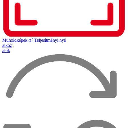
Müholdképek
Teljesítményi nyil
atkoz
atok