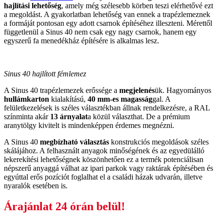
hajlítási lehetőség
, amely még szélesebb körben teszi elérhetővé ezt
a megoldást. A gyakorlatban lehetőség van ennek a trapézlemeznek
a formáját pontosan egy adott csarnok építéséhez illeszteni. Mérettől
függetlenül a Sinus 40 nem csak egy nagy csarnok, hanem egy
egyszerű fa menedékház építésére is alkalmas lesz.
Sinus 40 hajlított fémlemez
A Sinus 40 trapézlemezek erőssége a
megjelenés
ük. Hagyományos
hullámkarton
kialakítású,
40 mm-es magasság
gal. A
felületkezelések is széles választékban állnak rendelkezésre, a RAL
színminta akár
13 árnyalat
a közül választhat. De a prémium
aranytölgy kivitelt is mindenképpen érdemes megnézni.
A Sinus 40
megbízható választás
konstrukciós megoldások széles
skálájához. A felhasznált anyagok minőségének és az egyedülálló
lekerekítési lehetőségnek köszönhetően ez a termék potenciálisan
népszerű anyaggá válhat az ipari parkok vagy raktárak építésében és
egyúttal erős pozíciót foglalhat el a családi házak udvarán, illetve
nyaralók esetében is.
Árajánlat 24 órán belül!