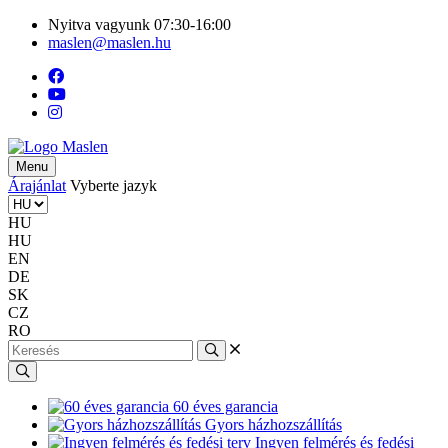
Nyitva vagyunk 07:30-16:00
maslen@maslen.hu
Menu
Árajánlat
Vyberte jazyk
HU
HU
EN
DE
SK
CZ
RO
60 éves garancia
Gyors házhozszállítás
Ingyen felmérés és fedési