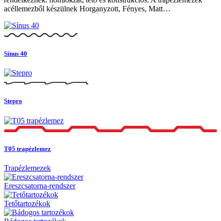
acéllemezből készülnek Horganyzott, Fényes, Matt…
Sínus 40
Stepro
T05 trapézlemez
Trapézlemezek
Ereszcsatorna-rendszer
Tetőtartozékok