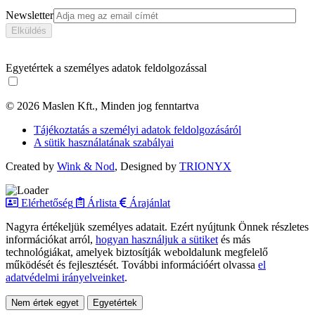
Newsletter
Egyetértek a személyes adatok feldolgozással
© 2026 Maslen Kft., Minden jog fenntartva
Tájékoztatás a személyi adatok feldolgozásáról
A sütik használatának szabályai
Created by
Wink & Nod
, Designed by
TRIONYX
Elérhetőség
Árlista
Árajánlat
Nagyra értékeljük személyes adatait. Ezért nyújtunk Önnek részletes
információkat arról,
hogyan használjuk a sütiket
és más
technológiákat, amelyek biztosítják weboldalunk megfelelő
működését és fejlesztését. További információért olvassa
el
adatvédelmi irányelveinket
.
Nem értek egyet
Egyetértek