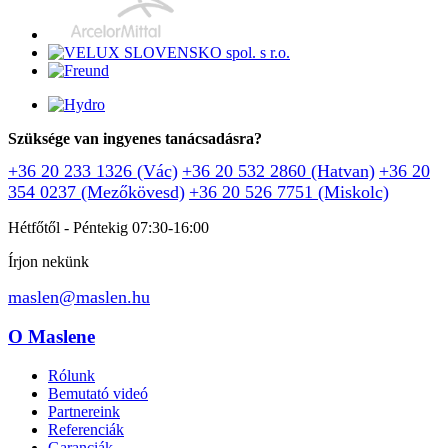
Szüksége van ingyenes tanácsadásra?
+36 20 233 1326 (Vác)
+36 20 532 2860 (Hatvan)
+36 20
354 0237 (Mezőkövesd)
+36 20 526 7751 (Miskolc)
Hétfőtől - Péntekig 07:30-16:00
Írjon nekünk
maslen@maslen.hu
O Maslene
Rólunk
Bemutató videó
Partnereink
Referenciák
Garanciák