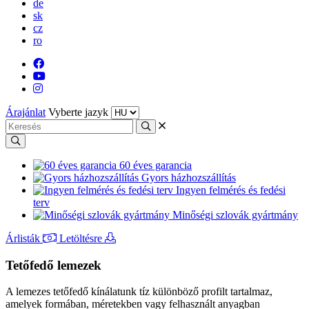
de
sk
cz
ro
Árajánlat
Vyberte jazyk
60 éves garancia
Gyors házhozszállítás
Ingyen felmérés és fedési
terv
Minőségi szlovák gyártmány
Árlisták
Letöltésre
Tetőfedő lemezek
A lemezes tetőfedő kínálatunk tíz különböző profilt tartalmaz,
amelyek formában, méretekben vagy felhasznált anyagban