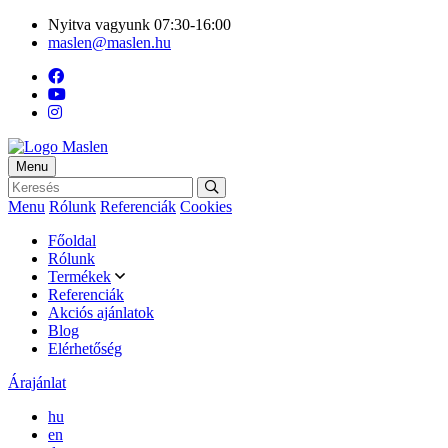
Nyitva vagyunk 07:30-16:00
maslen@maslen.hu
Menu
Menu
Rólunk
Referenciák
Cookies
Főoldal
Rólunk
Termékek
Referenciák
Akciós ajánlatok
Blog
Elérhetőség
Árajánlat
hu
en