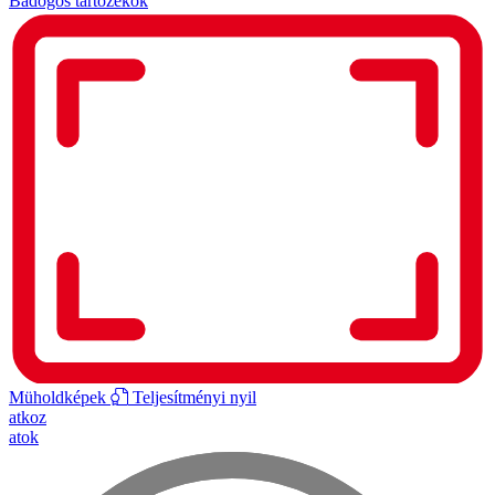
Bádogos tartozékok
Müholdképek
Teljesítményi nyil
atkoz
atok