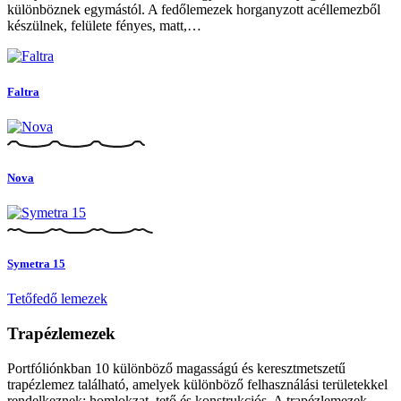
különböznek egymástól. A fedőlemezek horganyzott acéllemezből
készülnek, felülete fényes, matt,…
Faltra
Nova
Symetra 15
Tetőfedő lemezek
Trapézlemezek
Portfóliónkban 10 különböző magasságú és keresztmetszetű
trapézlemez található, amelyek különböző felhasználási területekkel
rendelkeznek: homlokzat, tető és konstrukciós. A trapézlemezek