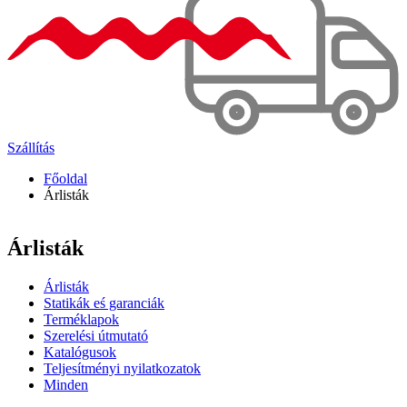
Szállítás
Főoldal
Árlisták
Árlisták
Árlisták
Statikák eś garanciák
Terméklapok
Szerelési útmutató
Katalógusok
Teljesítményi nyilatkozatok
Minden